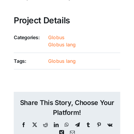
Project Details
Categories:
Globus
Globus lang
Tags:
Globus lang
Share This Story, Choose Your
Platform!
Facebook
X
Reddit
LinkedIn
WhatsApp
Telegram
Tumblr
Pinterest
Vk
Xing
Email