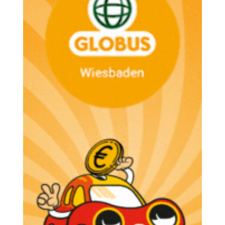
Sport
Kultur
Panorama
Mein Stadtteil
Galerie
Verkehrsmeldungen
Polizeimeldungen