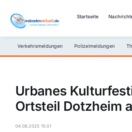
Skip
to
Startseite
Nachricht
content
Verkehrsmeldungen
Polizeimeldungen
Th
Urbanes Kulturfes
Ortsteil Dotzheim 
04.08.2025 15:01