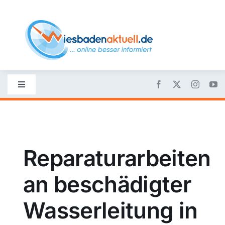
Skip
to
content
Toggle
Navigation
Startseite
Nachrichten
Reparaturarbeiten
an beschädigter
Politik
Wasserleitung in
Wirtschaft