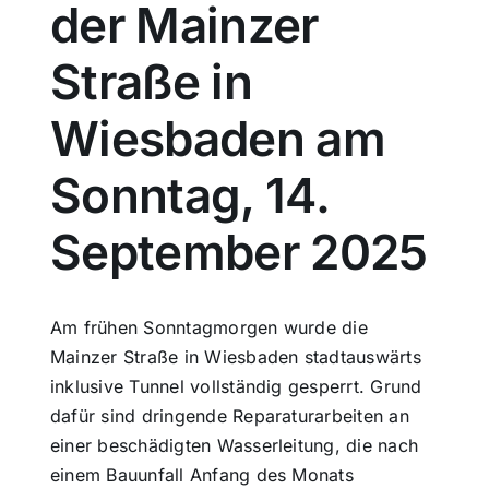
der Mainzer
Sport
Straße in
Kultur
Wiesbaden am
Sonntag, 14.
Panorama
September 2025
Mein Stadtteil
Galerie
Am frühen Sonntagmorgen wurde die
Mainzer Straße in Wiesbaden stadtauswärts
inklusive Tunnel vollständig gesperrt. Grund
Verkehrsmeldungen
dafür sind dringende Reparaturarbeiten an
einer beschädigten Wasserleitung, die nach
Polizeimeldungen
einem Bauunfall Anfang des Monats