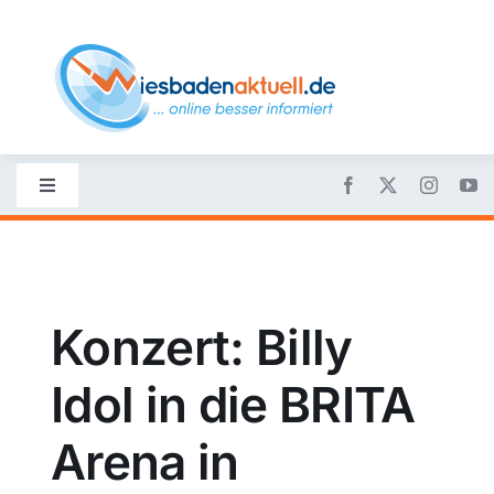
Skip
to
content
Toggle
Navigation
Startseite
Nachrichten
Konzert: Billy
Idol in die BRITA
Politik
Arena in
Wirtschaft