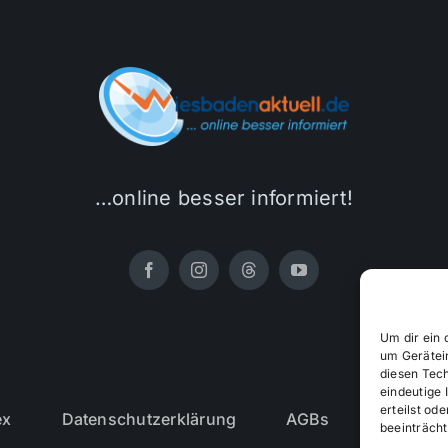
…online besser informiert!
Um dir ein 
um Gerätei
diesen Tec
eindeutige 
erteilst o
ex
Datenschutzerklärung
AGBs
Cookie-R
beeinträcht