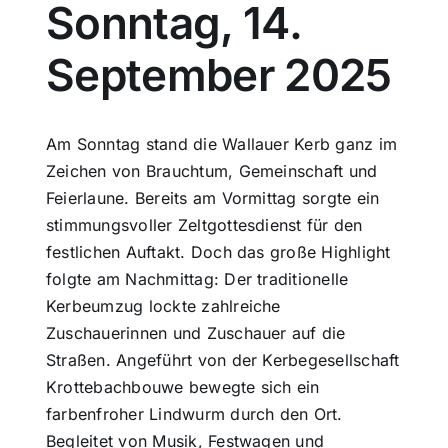
Sonntag, 14.
Sport
September 2025
Kultur
Am Sonntag stand die Wallauer Kerb ganz im
Panorama
Zeichen von Brauchtum, Gemeinschaft und
Feierlaune. Bereits am Vormittag sorgte ein
stimmungsvoller Zeltgottesdienst für den
Mein Stadtteil
festlichen Auftakt. Doch das große Highlight
folgte am Nachmittag: Der traditionelle
Galerie
Kerbeumzug lockte zahlreiche
Zuschauerinnen und Zuschauer auf die
Straßen. Angeführt von der Kerbegesellschaft
Verkehrsmeldungen
Krottebachbouwe bewegte sich ein
farbenfroher Lindwurm durch den Ort.
Polizeimeldungen
Begleitet von Musik, Festwagen und