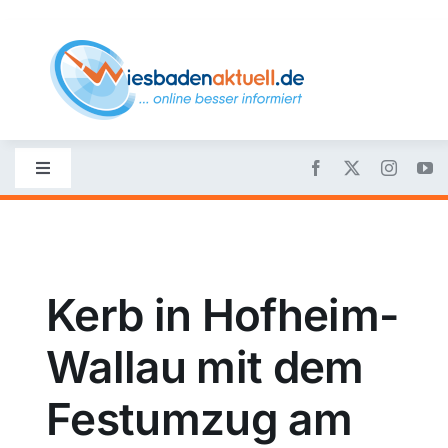
Skip
to
content
Toggle
Navigation
Startseite
Nachrichten
Kerb in Hofheim-
Wallau mit dem
Politik
Festumzug am
Wirtschaft