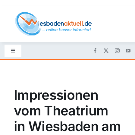
Skip
to
content
Toggle
Navigation
Startseite
Nachrichten
Impressionen
vom Theatrium
Politik
in Wiesbaden am
Wirtschaft