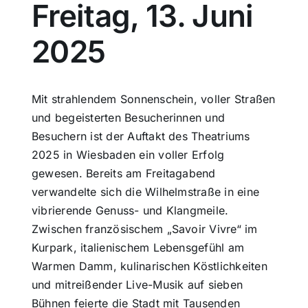
Freitag, 13. Juni
Sport
2025
Kultur
Mit strahlendem Sonnenschein, voller Straßen
Panorama
und begeisterten Besucherinnen und
Besuchern ist der Auftakt des Theatriums
2025 in Wiesbaden ein voller Erfolg
Mein Stadtteil
gewesen. Bereits am Freitagabend
verwandelte sich die Wilhelmstraße in eine
Galerie
vibrierende Genuss- und Klangmeile.
Zwischen französischem „Savoir Vivre“ im
Kurpark, italienischem Lebensgefühl am
Verkehrsmeldungen
Warmen Damm, kulinarischen Köstlichkeiten
und mitreißender Live-Musik auf sieben
Polizeimeldungen
Bühnen feierte die Stadt mit Tausenden