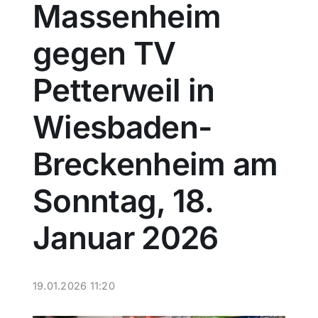
Massenheim
Sport
gegen TV
Kultur
Petterweil in
Wiesbaden-
Panorama
Breckenheim am
Mein Stadtteil
Sonntag, 18.
Galerie
Januar 2026
Verkehrsmeldungen
19.01.2026 11:20
Polizeimeldungen