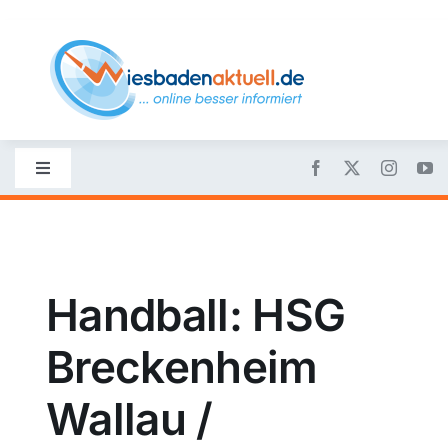
Skip
to
content
Toggle
Navigation
Startseite
Nachrichten
Handball: HSG
Breckenheim
Politik
Wallau /
Wirtschaft