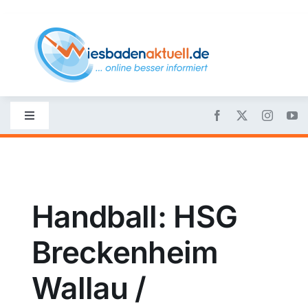
Skip
to
content
Toggle
Navigation
Startseite
Nachrichten
Handball: HSG
Breckenheim
Politik
Wallau /
Wirtschaft