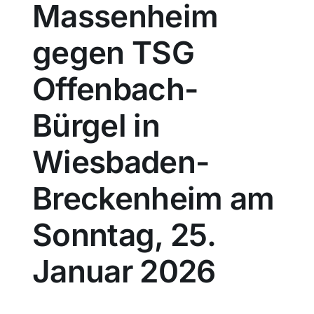
Massenheim
Sport
gegen TSG
Kultur
Offenbach-
Bürgel in
Panorama
Wiesbaden-
Mein Stadtteil
Breckenheim am
Galerie
Sonntag, 25.
Verkehrsmeldungen
Januar 2026
Polizeimeldungen