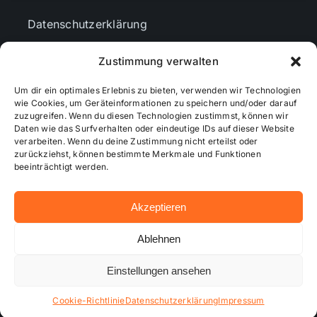
Datenschutzerklärung
Zustimmung verwalten
AGBs
Um dir ein optimales Erlebnis zu bieten, verwenden wir Technologien
wie Cookies, um Geräteinformationen zu speichern und/oder darauf
Cookie-Richtlinie (EU)
zuzugreifen. Wenn du diesen Technologien zustimmst, können wir
Daten wie das Surfverhalten oder eindeutige IDs auf dieser Website
verarbeiten. Wenn du deine Zustimmung nicht erteilst oder
zurückziehst, können bestimmte Merkmale und Funktionen
Mediendaten
beeinträchtigt werden.
Akzeptieren
© 2026 - Wiesbadenaktuell ...online besser informiert!
Ablehnen
Einstellungen ansehen
Hosting bei alkima WEB & DESIGN ®
Cookie-Richtlinie
Datenschutzerklärung
Impressum