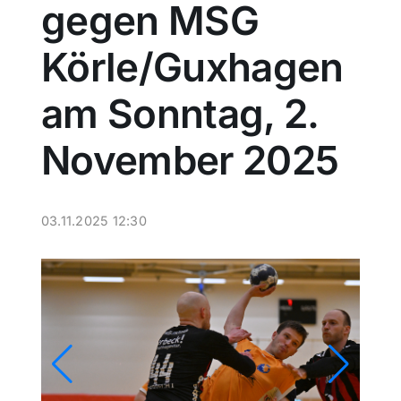
gegen MSG
Sport
Körle/Guxhagen
Kultur
am Sonntag, 2.
November 2025
Panorama
Mein Stadtteil
03.11.2025 12:30
Galerie
Verkehrsmeldungen
Polizeimeldungen