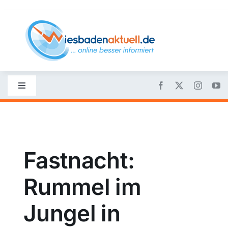
Skip
to
content
Toggle
Navigation
Startseite
Nachrichten
Fastnacht:
Rummel im
Politik
Jungel in
Wirtschaft