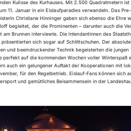
nden Kulisse des Kurhauses. Mit 2.500 Quadratmetern ist 
m 11. Januar in ein Eislaufparadies verwandeln. Das Pre
erin Christiane Hinninger gaben sich ebenso die Ehre wi
off begleitet, der die Prominenten – darunter auch die Ve
 am Brunnen interviewte. Die Intendantinnen des Staats
und präsentierten sich sogar auf Schlittschuhen. Der absol
en und beeindruckender Technik begeisterten die jungen 
e perfekt auf die kommenden Wochen voller Winterspaß ein
ern auch ein gelungener Auftakt der Kooperationen mit lo
vember, für den Regelbetrieb. Eislauf-Fans können sich au
intersport und gemütliches Beisammensein in der Landeshau