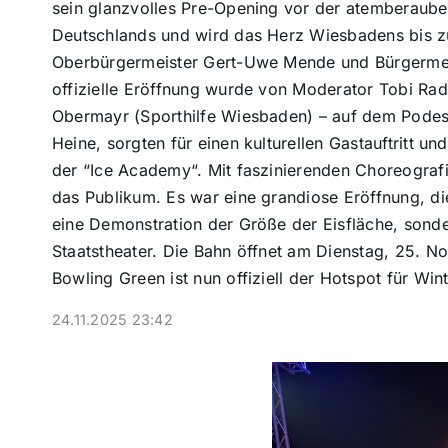
sein glanzvolles Pre-Opening vor der atemberaube
Deutschlands und wird das Herz Wiesbadens bis zu
Oberbürgermeister Gert-Uwe Mende und Bürgermeist
offizielle Eröffnung wurde von Moderator Tobi Radl
Obermayr (Sporthilfe Wiesbaden) – auf dem Podest
Heine, sorgten für einen kulturellen Gastauftritt 
der “Ice Academy“. Mit faszinierenden Choreografi
das Publikum. Es war eine grandiose Eröffnung, di
eine Demonstration der Größe der Eisfläche, sond
Staatstheater. Die Bahn öffnet am Dienstag, 25. No
Bowling Green ist nun offiziell der Hotspot für W
24.11.2025 23:42