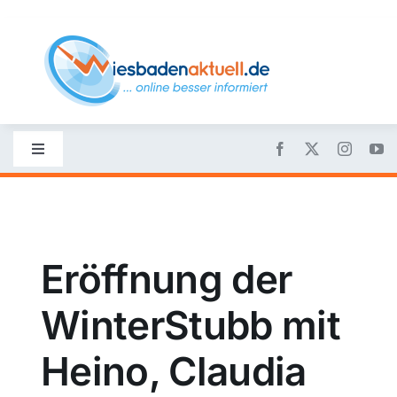
Skip
to
content
Toggle
Navigation
Startseite
Nachrichten
Eröffnung der
WinterStubb mit
Politik
Heino, Claudia
Wirtschaft