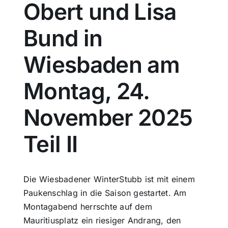
Obert und Lisa
Sport
Bund in
Kultur
Wiesbaden am
Montag, 24.
Panorama
November 2025
Mein Stadtteil
Teil II
Galerie
Die Wiesbadener WinterStubb ist mit einem
Verkehrsmeldungen
Paukenschlag in die Saison gestartet. Am
Montagabend herrschte auf dem
Polizeimeldungen
Mauritiusplatz ein riesiger Andrang, den