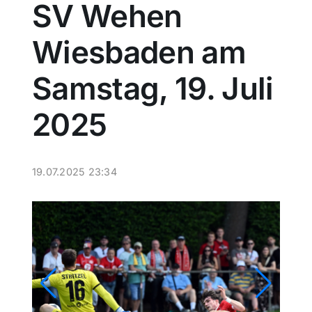
SV Wehen
Sport
Wiesbaden am
Kultur
Samstag, 19. Juli
2025
Panorama
Mein Stadtteil
19.07.2025 23:34
Galerie
Verkehrsmeldungen
Polizeimeldungen