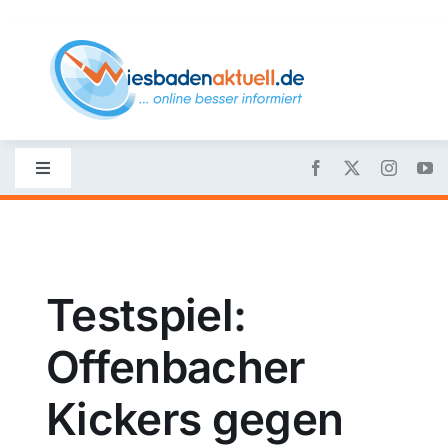
Skip
to
content
Toggle
Navigation
Startseite
Nachrichten
Testspiel:
Offenbacher
Politik
Kickers gegen
Wirtschaft