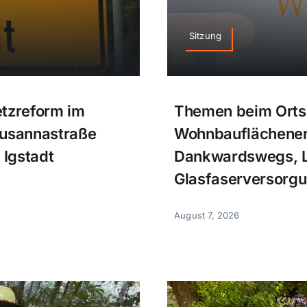
Sitzung
etzreform im
Themen beim Ortsb
Susannastraße
Wohnbauflächenen
 Igstadt
Dankwardswegs, L
Glasfaserversorg
August 7, 2026