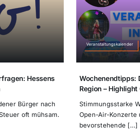
Veranstaltungskalender
rfragen: Hessens
Wochenendtipps: D
m
Region – Highlight
dener Bürger nach
Stimmungsstarke We
 Steuer oft mühsam.
Open-Air-Konzerte 
bevorstehende […]