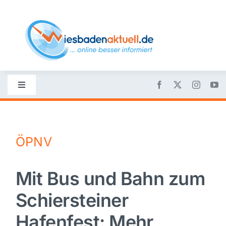
Skip
to
content
Toggle
Navigation
Startseite
ÖPNV
Nachrichten
Mit Bus und Bahn zum
Politik
Schiersteiner
Wirtschaft
Hafenfest: Mehr