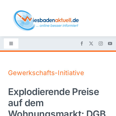
Skip
to
content
Toggle
Navigation
Startseite
Gewerkschafts-Initiative
Nachrichten
Explodierende Preise
Politik
auf dem
Wirtschaft
Wohnungsmarkt: DGB