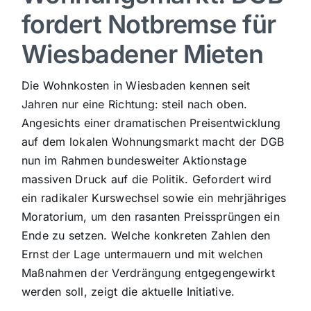
fordert Notbremse für
Sport
Wiesbadener Mieten
Kultur
Die Wohnkosten in Wiesbaden kennen seit
Jahren nur eine Richtung: steil nach oben.
Panorama
Angesichts einer dramatischen Preisentwicklung
auf dem lokalen Wohnungsmarkt macht der DGB
nun im Rahmen bundesweiter Aktionstage
Mein Stadtteil
massiven Druck auf die Politik. Gefordert wird
ein radikaler Kurswechsel sowie ein mehrjähriges
Galerie
Moratorium, um den rasanten Preissprüngen ein
Ende zu setzen. Welche konkreten Zahlen den
Verkehrsmeldungen
Ernst der Lage untermauern und mit welchen
Maßnahmen der Verdrängung entgegengewirkt
werden soll, zeigt die aktuelle Initiative.
Polizeimeldungen