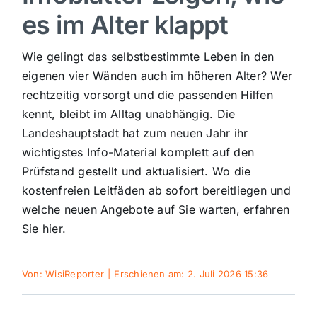
es im Alter klappt
Sport
Wie gelingt das selbstbestimmte Leben in den
Kultur
eigenen vier Wänden auch im höheren Alter? Wer
rechtzeitig vorsorgt und die passenden Hilfen
kennt, bleibt im Alltag unabhängig. Die
Panorama
Landeshauptstadt hat zum neuen Jahr ihr
wichtigstes Info-Material komplett auf den
Mein Stadtteil
Prüfstand gestellt und aktualisiert. Wo die
kostenfreien Leitfäden ab sofort bereitliegen und
welche neuen Angebote auf Sie warten, erfahren
Galerie
Sie hier.
Verkehrsmeldungen
Von:
WisiReporter
|
Erschienen am: 2. Juli 2026 15:36
Polizeimeldungen