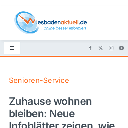
Skip
to
content
Toggle
Navigation
Startseite
Senioren-Service
Nachrichten
Zuhause wohnen
Politik
bleiben: Neue
Wirtschaft
Infoblätter zeigen, wie