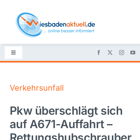
Skip
to
content
Toggle
Navigation
Startseite
Verkehrsunfall
Nachrichten
Pkw überschlägt sich
Politik
auf A671-Auffahrt –
Wirtschaft
Rettungshubschrauber