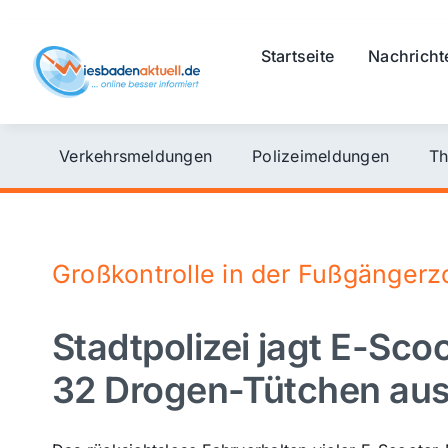
Skip
to
Startseite
Nachricht
content
Verkehrsmeldungen
Polizeimeldungen
Th
Großkontrolle in der Fußgänger
Stadtpolizei jagt E-Sco
32 Drogen-Tütchen au