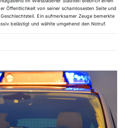
ontagabend im Wiesbadener Stadtteil Biebrich einen
ller Öffentlichkeit von seiner schamlosesten Seite und
em Geschlechtsteil. Ein aufmerksamer Zeuge bemerkte
assiv belästigt und wählte umgehend den Notruf.