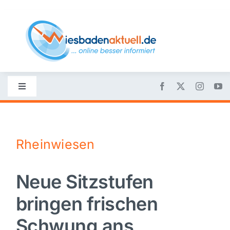
Skip
to
content
Toggle
Navigation
Startseite
Rheinwiesen
Nachrichten
Neue Sitzstufen
Politik
bringen frischen
Wirtschaft
Schwung ans