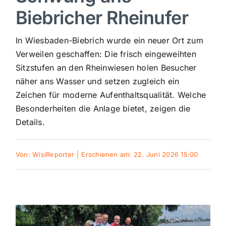
Biebricher Rheinufer
Sport
In Wiesbaden-Biebrich wurde ein neuer Ort zum
Kultur
Verweilen geschaffen: Die frisch eingeweihten
Sitzstufen an den Rheinwiesen holen Besucher
näher ans Wasser und setzen zugleich ein
Panorama
Zeichen für moderne Aufenthaltsqualität. Welche
Besonderheiten die Anlage bietet, zeigen die
Mein Stadtteil
Details.
Galerie
Von:
WisiReporter
|
Erschienen am: 22. Juni 2026 15:00
Verkehrsmeldungen
Polizeimeldungen