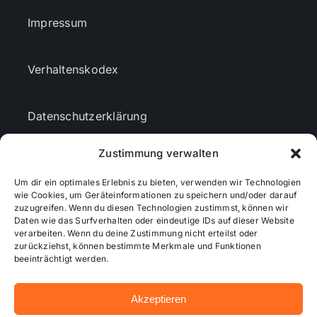
Impressum
Verhaltenskodex
Datenschutzerklärung
Zustimmung verwalten
AGBs
Um dir ein optimales Erlebnis zu bieten, verwenden wir Technologien
wie Cookies, um Geräteinformationen zu speichern und/oder darauf
Cookie-Richtlinie (EU)
zuzugreifen. Wenn du diesen Technologien zustimmst, können wir
Daten wie das Surfverhalten oder eindeutige IDs auf dieser Website
verarbeiten. Wenn du deine Zustimmung nicht erteilst oder
zurückziehst, können bestimmte Merkmale und Funktionen
Mediendaten
beeinträchtigt werden.
Akzeptieren
© 2026 - Wiesbadenaktuell ...online besser informiert!