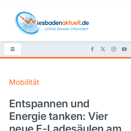
Skip
to
content
Toggle
Navigation
Startseite
Mobilität
Nachrichten
Entspannen und
Politik
Energie tanken: Vier
Wirtschaft
neue E-Ladesäulen am