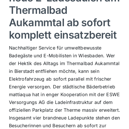
Thermalbad
Sport
Aukammtal ab sofort
Kultur
komplett einsatzbereit
Nachhaltiger Service für umweltbewusste
Panorama
Badegäste und E-Mobilisten in Wiesbaden. Wer
der Hektik des Alltags im Thermalbad Aukammtal
Mein Stadtteil
in Bierstadt entfliehen möchte, kann sein
Elektrofahrzeug ab sofort parallel mit frischer
Galerie
Energie versorgen. Der städtische Bäderbetrieb
mattiaqua hat in enger Kooperation mit der ESWE
Versorgungs AG die Ladeinfrastruktur auf dem
Verkehrsmeldungen
offiziellen Parkplatz der Therme massiv erweitert.
Insgesamt vier brandneue Ladepunkte stehen den
Polizeimeldungen
Besucherinnen und Besuchern ab sofort zur