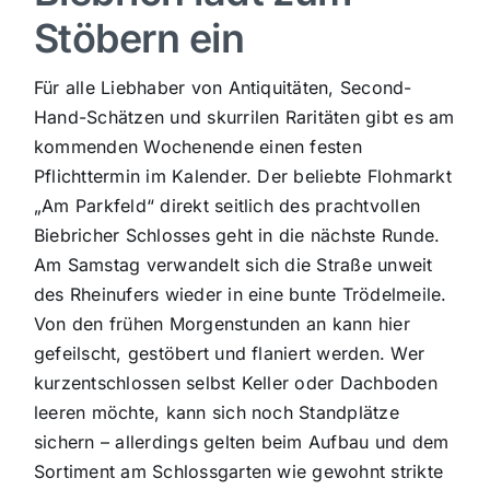
Stöbern ein
Sport
Für alle Liebhaber von Antiquitäten, Second-
Kultur
Hand-Schätzen und skurrilen Raritäten gibt es am
kommenden Wochenende einen festen
Pflichttermin im Kalender. Der beliebte Flohmarkt
Panorama
„Am Parkfeld“ direkt seitlich des prachtvollen
Biebricher Schlosses geht in die nächste Runde.
Mein Stadtteil
Am Samstag verwandelt sich die Straße unweit
des Rheinufers wieder in eine bunte Trödelmeile.
Von den frühen Morgenstunden an kann hier
Galerie
gefeilscht, gestöbert und flaniert werden. Wer
kurzentschlossen selbst Keller oder Dachboden
Verkehrsmeldungen
leeren möchte, kann sich noch Standplätze
sichern – allerdings gelten beim Aufbau und dem
Sortiment am Schlossgarten wie gewohnt strikte
Polizeimeldungen