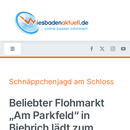
Skip
to
content
Toggle
Navigation
Startseite
Schnäppchenjagd am Schloss
Nachrichten
Beliebter Flohmarkt
Politik
„Am Parkfeld“ in
Wirtschaft
Biebrich lädt zum