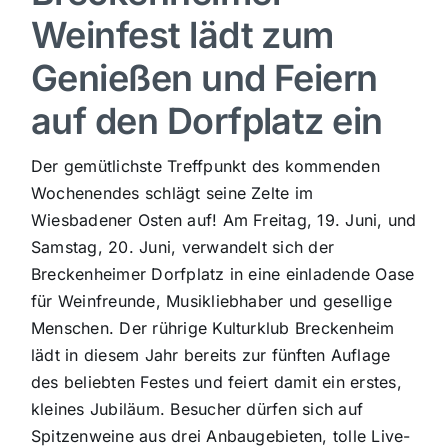
Weinfest lädt zum
Sport
Genießen und Feiern
Kultur
auf den Dorfplatz ein
Der gemütlichste Treffpunkt des kommenden
Panorama
Wochenendes schlägt seine Zelte im
Wiesbadener Osten auf! Am Freitag, 19. Juni, und
Mein Stadtteil
Samstag, 20. Juni, verwandelt sich der
Breckenheimer Dorfplatz in eine einladende Oase
Galerie
für Weinfreunde, Musikliebhaber und gesellige
Menschen. Der rührige Kulturklub Breckenheim
lädt in diesem Jahr bereits zur fünften Auflage
Verkehrsmeldungen
des beliebten Festes und feiert damit ein erstes,
kleines Jubiläum. Besucher dürfen sich auf
Polizeimeldungen
Spitzenweine aus drei Anbaugebieten, tolle Live-