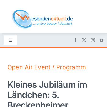
Skip
to
content
Toggle
Navigation
Startseite
Open Air Event / Programm
Nachrichten
Kleines Jubiläum im
Politik
Ländchen: 5.
Wirtschaft
Breckenheimer