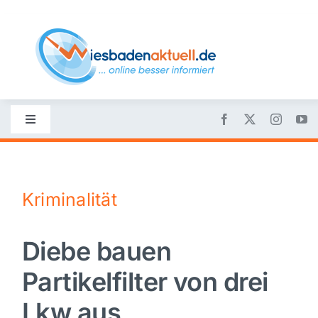
Skip
to
content
Toggle
Navigation
Startseite
Kriminalität
Nachrichten
Diebe bauen
Politik
Partikelfilter von drei
Wirtschaft
Lkw aus