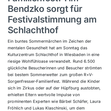
Bendzko sorgt für
Sport
Festivalstimmung am
Kultur
Schlachthof
Ein buntes Sommermärchen im Zeichen der
Panorama
mentalen Gesundheit hat am Sonntag das
Kulturzentrum Schlachthof in Wiesbaden in eine
Mein Stadtteil
riesige Wohlfühloase verwandelt. Rund 6.500
glückliche Besucherinnen und Besucher strömten
Galerie
bei bestem Sommerwetter zum großen R+V-
Sorgenfresser-Familienfest. Während die Kinder
sich im Zirkus oder auf der Hüpfburg austobten,
Verkehrsmeldungen
erhielten Eltern wertvolle Impulse von
prominenten Experten wie Bärbel Schäfer, Laura
Polizeimeldungen
Fröhlich und Lukas Klaschinski, um dem