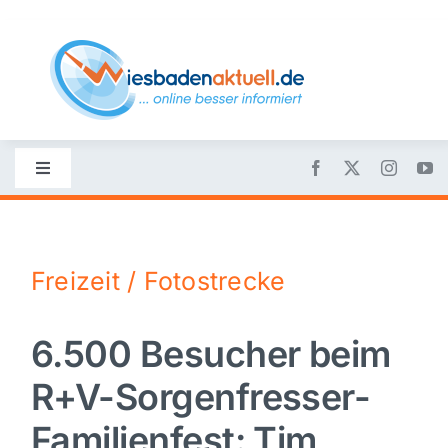
Skip
to
content
Toggle
Navigation
Startseite
Freizeit / Fotostrecke
Nachrichten
6.500 Besucher beim
Politik
R+V-Sorgenfresser-
Wirtschaft
Familienfest: Tim