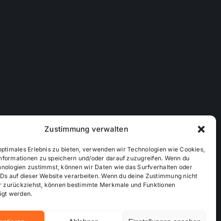
Zustimmung verwalten
optimales Erlebnis zu bieten, verwenden wir Technologien wie Cookies,
nformationen zu speichern und/oder darauf zuzugreifen. Wenn du
hnologien zustimmst, können wir Daten wie das Surfverhalten oder
IDs auf dieser Website verarbeiten. Wenn du deine Zustimmung nicht
der zurückziehst, können bestimmte Merkmale und Funktionen
ichtlinie (EU)
Mediendaten
igt werden.