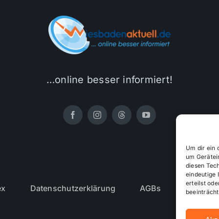
…online besser informiert!
Um dir ein 
um Gerätei
diesen Tec
eindeutige 
erteilst o
ex
Datenschutzerklärung
AGBs
Cookie-R
beeinträcht