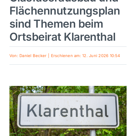
Flächennutzungsplan
Sport
sind Themen beim
Kultur
Ortsbeirat Klarenthal
Panorama
Von:
Daniel Becker
|
Erschienen am: 12. Juni 2026 10:54
Mein Stadtteil
Galerie
Verkehrsmeldungen
Polizeimeldungen