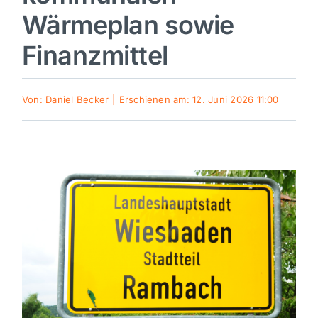
Wärmeplan sowie
Sport
Finanzmittel
Kultur
Von:
Daniel Becker
|
Erschienen am: 12. Juni 2026 11:00
Panorama
Mein Stadtteil
Galerie
Verkehrsmeldungen
Polizeimeldungen