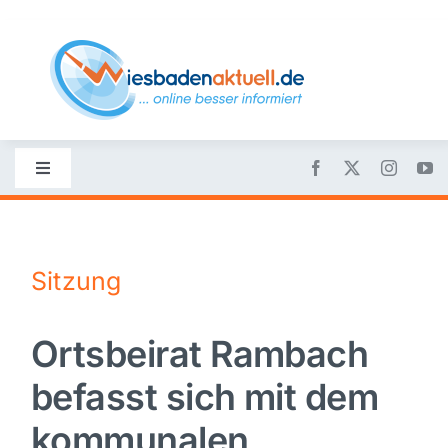
Skip
to
content
Toggle
Navigation
Startseite
Sitzung
Nachrichten
Ortsbeirat Rambach
Politik
befasst sich mit dem
Wirtschaft
kommunalen