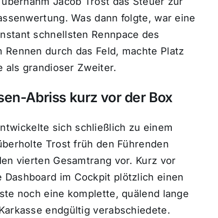
n, übernahm Jacob Trost das Steuer zur
lassenwertung. Was dann folgte, war eine
onstant schnellsten Rennpace des
n Rennen durch das Feld, machte Platz
e als grandioser Zweiter.
en-Abriss kurz vor der Box
wickelte sich schließlich zu einem
 überholte Trost früh den Führenden
den vierten Gesamtrang vor. Kurz vor
 Dashboard im Cockpit plötzlich einen
sste noch eine komplette, quälend lange
-Karkasse endgültig verabschiedete.