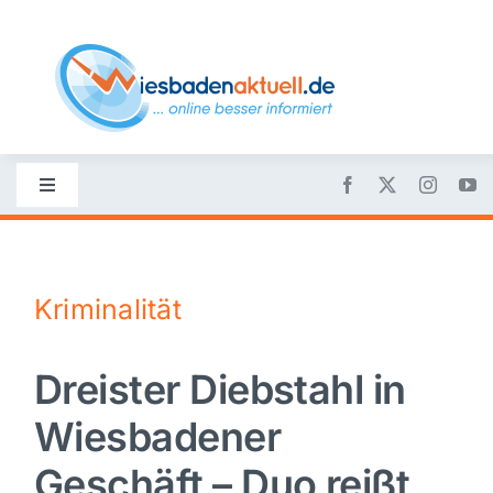
Skip
to
content
Toggle
Navigation
Startseite
Kriminalität
Nachrichten
Dreister Diebstahl in
Politik
Wiesbadener
Wirtschaft
Geschäft – Duo reißt