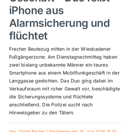
iPhone aus
Sport
Alarmsicherung und
Kultur
flüchtet
Frecher Beutezug mitten in der Wiesbadener
Panorama
Fußgängerzone: Am Dienstagnachmittag haben
zwei bislang unbekannte Männer ein teures
Mein Stadtteil
Smartphone aus einem Mobilfunkgeschäft in der
Langgasse gestohlen. Das Duo ging dabei im
Galerie
Verkaufsraum mit roher Gewalt vor, beschädigte
die Sicherungssysteme und flüchtete
anschließend. Die Polizei sucht nach
Verkehrsmeldungen
Hinweisgeber zu den Tätern.
Polizeimeldungen
Von:
Daniel Becker
|
Erschienen am: 10. Juni 2026 15:20