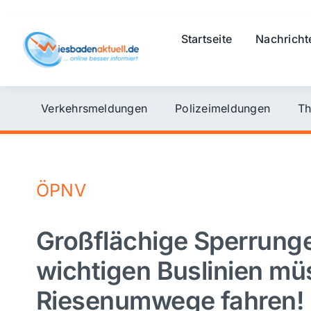
Skip
to
Startseite
Nachricht
content
Verkehrsmeldungen
Polizeimeldungen
Th
ÖPNV
Großflächige Sperrunge
wichtigen Buslinien m
Riesenumwege fahren!