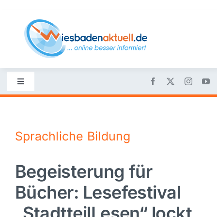
Skip
to
content
Toggle
Navigation
Startseite
Sprachliche Bildung
Nachrichten
Begeisterung für
Politik
Bücher: Lesefestival
Wirtschaft
„StadtteilLesen“ lockt