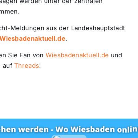
sagen werden unter der zentralen
ommen.
licht-Meldungen aus der Landeshauptstadt
Wiesbadenaktuell.de
.
den Sie Fan von
Wiesbadenaktuell.de
und
 auf
Threads
!