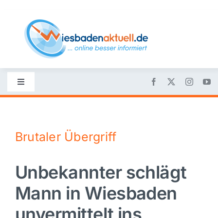
Skip
to
content
Toggle
Navigation
Startseite
Brutaler Übergriff
Nachrichten
Unbekannter schlägt
Politik
Mann in Wiesbaden
Wirtschaft
unvermittelt ins