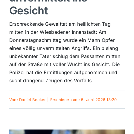
Gesicht
Sport
Erschreckende Gewalttat am helllichten Tag
Kultur
mitten in der Wiesbadener Innenstadt: Am
Donnerstagnachmittag wurde ein Mann Opfer
eines völlig unvermittelten Angriffs. Ein bislang
Panorama
unbekannter Täter schlug dem Passanten mitten
auf der Straße mit voller Wucht ins Gesicht. Die
Mein Stadtteil
Polizei hat die Ermittlungen aufgenommen und
sucht dringend Zeugen des Vorfalls.
Galerie
Von:
Daniel Becker
|
Erschienen am: 5. Juni 2026 13:20
Verkehrsmeldungen
Polizeimeldungen