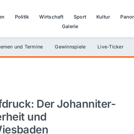
en
Politik
Wirtschaft
Sport
Kultur
Pano
Galerie
emen und Termine
Gewinnspiele
Live-Ticker
fdruck: Der Johanniter-
erheit und
Wiesbaden