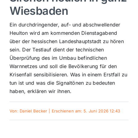
Wiesbaden
Sport
Ein durchdringender, auf- und abschwellender
Kultur
Heulton wird am kommenden Dienstagabend
über der hessischen Landeshauptstadt zu hören
sein. Der Testlauf dient der technischen
Panorama
Überprüfung des im Umbau befindlichen
Warnnetzes und soll die Bevölkerung für den
Mein Stadtteil
Krisenfall sensibilisieren. Was in einem Erstfall zu
tun ist und was die Signaltönen zu bedeuten
haben, erklären wir ihnen.
Galerie
Von:
Daniel Becker
|
Erschienen am: 5. Juni 2026 12:43
Verkehrsmeldungen
Polizeimeldungen