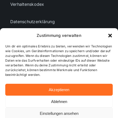
Verhaltenskodex
Datenschutzerklärung
Zustimmung verwalten
AGBs
Um dir ein optimales Erlebnis zu bieten, verwenden wir Technologien
wie Cookies, um Geräteinformationen zu speichern und/oder darauf
Cookie-Richtlinie (EU)
zuzugreifen. Wenn du diesen Technologien zustimmst, können wir
Daten wie das Surfverhalten oder eindeutige IDs auf dieser Website
verarbeiten. Wenn du deine Zustimmung nicht erteilst oder
zurückziehst, können bestimmte Merkmale und Funktionen
Mediendaten
beeinträchtigt werden.
Akzeptieren
© 2026 - Wiesbadenaktuell ...online besser informiert!
Ablehnen
Einstellungen ansehen