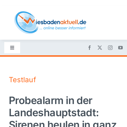
Skip
to
content
Toggle
Navigation
Startseite
Testlauf
Nachrichten
Probealarm in der
Politik
Landeshauptstadt:
Wirtschaft
Sirenen heulen in ganz