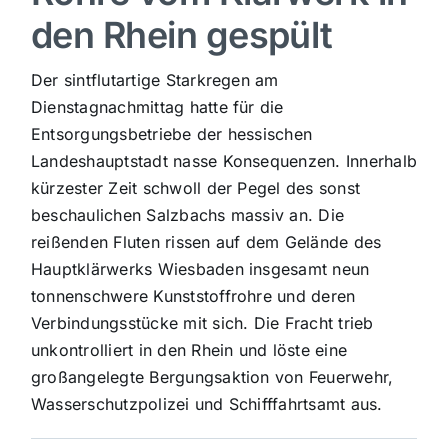
den Rhein gespült
Sport
Der sintflutartige Starkregen am
Kultur
Dienstagnachmittag hatte für die
Entsorgungsbetriebe der hessischen
Landeshauptstadt nasse Konsequenzen. Innerhalb
Panorama
kürzester Zeit schwoll der Pegel des sonst
beschaulichen Salzbachs massiv an. Die
Mein Stadtteil
reißenden Fluten rissen auf dem Gelände des
Hauptklärwerks Wiesbaden insgesamt neun
tonnenschwere Kunststoffrohre und deren
Galerie
Verbindungsstücke mit sich. Die Fracht trieb
unkontrolliert in den Rhein und löste eine
Verkehrsmeldungen
großangelegte Bergungsaktion von Feuerwehr,
Wasserschutzpolizei und Schifffahrtsamt aus.
Polizeimeldungen