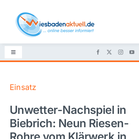
Skip
to
content
Toggle
Navigation
Startseite
Einsatz
Nachrichten
Unwetter-Nachspiel in
Politik
Biebrich: Neun Riesen-
Wirtschaft
Rohre vom Klärwerk in