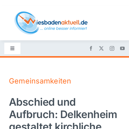
Skip
to
content
Toggle
Navigation
Startseite
Gemeinsamkeiten
Nachrichten
Abschied und
Politik
Aufbruch: Delkenheim
Wirtschaft
gestaltet kirchliche