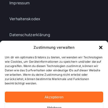
Impressum
Verhaltenskodex
Datenschutzerklärung
Zustimmung verwalten
AGBs
Um dir ein optimales Erlebnis zu bieten, verwenden wir Technologien
wie Cookies, um Geräteinformationen zu speichern und/oder darauf
Cookie-Richtlinie (EU)
zuzugreifen. Wenn du diesen Technologien zustimmst, können wir
Daten wie das Surfverhalten oder eindeutige IDs auf dieser Website
verarbeiten. Wenn du deine Zustimmung nicht erteilst oder
zurückziehst, können bestimmte Merkmale und Funktionen
Mediendaten
beeinträchtigt werden.
Akzeptieren
© 2026 - Wiesbadenaktuell ...online besser informiert!
Ablehnen