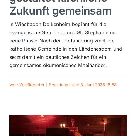
Zukunft gemeinsam
Sport
In Wiesbaden‑Delkenheim beginnt für die
Kultur
evangelische Gemeinde und St. Stephan eine
neue Phase: Nach der Profanierung zieht die
katholische Gemeinde in den Ländchesdom und
Panorama
setzt damit ein deutliches Zeichen für ein
gemeinsames ökumenisches Miteinander.
Mein Stadtteil
Von:
WisiReporter
|
Erschienen am: 3. Juni 2026 16:58
Galerie
Verkehrsmeldungen
Polizeimeldungen