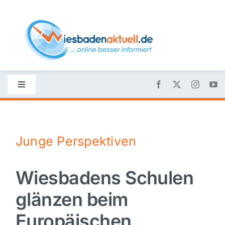
Skip
to
content
Toggle
Navigation
Startseite
Junge Perspektiven
Nachrichten
Wiesbadens Schulen
Politik
glänzen beim
Wirtschaft
Europäischen