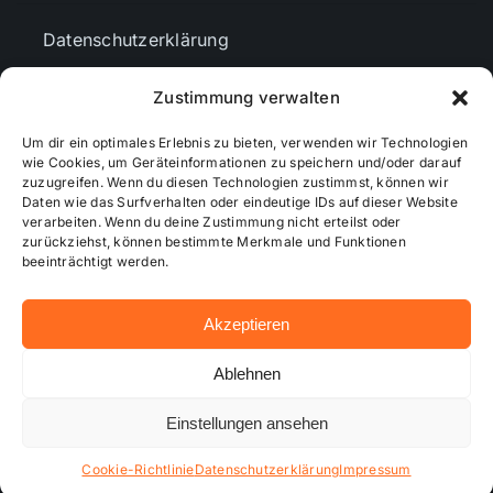
Datenschutzerklärung
Zustimmung verwalten
AGBs
Um dir ein optimales Erlebnis zu bieten, verwenden wir Technologien
wie Cookies, um Geräteinformationen zu speichern und/oder darauf
Cookie-Richtlinie (EU)
zuzugreifen. Wenn du diesen Technologien zustimmst, können wir
Daten wie das Surfverhalten oder eindeutige IDs auf dieser Website
verarbeiten. Wenn du deine Zustimmung nicht erteilst oder
zurückziehst, können bestimmte Merkmale und Funktionen
Mediendaten
beeinträchtigt werden.
Akzeptieren
© 2026 - Wiesbadenaktuell ...online besser informiert!
Ablehnen
Einstellungen ansehen
Hosting bei alkima WEB & DESIGN ®
Cookie-Richtlinie
Datenschutzerklärung
Impressum