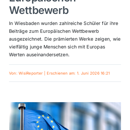
Wettbewerb
Sport
In Wiesbaden wurden zahlreiche Schüler für ihre
Kultur
Beiträge zum Europäischen Wettbewerb
ausgezeichnet. Die prämierten Werke zeigen, wie
vielfältig junge Menschen sich mit Europas
Panorama
Werten auseinandersetzen.
Mein Stadtteil
Von:
WisiReporter
|
Erschienen am: 1. Juni 2026 16:21
Galerie
Verkehrsmeldungen
Polizeimeldungen