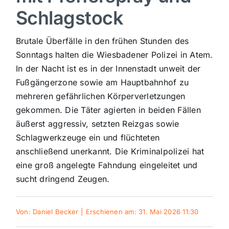
Schlagstock
Sport
Brutale Überfälle in den frühen Stunden des
Kultur
Sonntags halten die Wiesbadener Polizei in Atem.
In der Nacht ist es in der Innenstadt unweit der
Fußgängerzone sowie am Hauptbahnhof zu
Panorama
mehreren gefährlichen Körperverletzungen
gekommen. Die Täter agierten in beiden Fällen
Mein Stadtteil
äußerst aggressiv, setzten Reizgas sowie
Schlagwerkzeuge ein und flüchteten
anschließend unerkannt. Die Kriminalpolizei hat
Galerie
eine groß angelegte Fahndung eingeleitet und
sucht dringend Zeugen.
Verkehrsmeldungen
Von:
Daniel Becker
|
Erschienen am: 31. Mai 2026 11:30
Polizeimeldungen