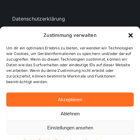
Datenschutzerklärung
Zustimmung verwalten
AGBs
Um dir ein optimales Erlebnis zu bieten, verwenden wir Technologien
wie Cookies, um Geräteinformationen zu speichern und/oder darauf
Cookie-Richtlinie (EU)
zuzugreifen. Wenn du diesen Technologien zustimmst, können wir
Daten wie das Surfverhalten oder eindeutige IDs auf dieser Website
verarbeiten. Wenn du deine Zustimmung nicht erteilst oder
zurückziehst, können bestimmte Merkmale und Funktionen
Mediendaten
beeinträchtigt werden.
Akzeptieren
© 2026 - Wiesbadenaktuell ...online besser informiert!
Ablehnen
Einstellungen ansehen
Hosting bei alkima WEB & DESIGN ®