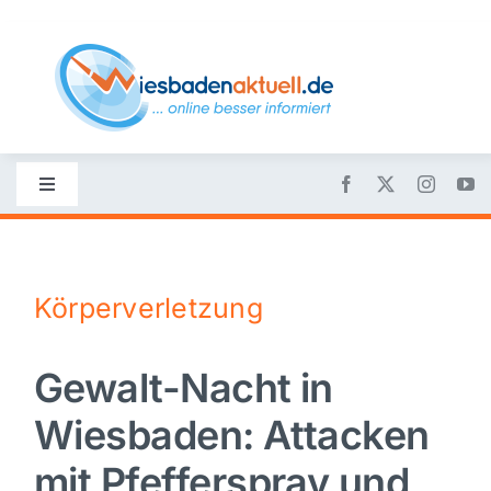
Skip
to
content
Toggle
Navigation
Startseite
Körperverletzung
Nachrichten
Gewalt-Nacht in
Politik
Wiesbaden: Attacken
Wirtschaft
mit Pfefferspray und