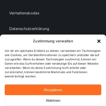
Verhaltenskodex
Datenschutzerklärung
Zustimmung verwalten
AGBs
Um dir ein optimales Erlebnis zu bieten, verwenden wir Technologien
wie Cookies, um Geräteinformationen zu speichern und/oder darauf
Cookie-Richtlinie (EU)
zuzugreifen. Wenn du diesen Technologien zustimmst, können wir
Daten wie das Surfverhalten oder eindeutige IDs auf dieser Website
verarbeiten. Wenn du deine Zustimmung nicht erteilst oder
zurückziehst, können bestimmte Merkmale und Funktionen
Mediendaten
beeinträchtigt werden.
Akzeptieren
© 2026 - Wiesbadenaktuell ...online besser informiert!
Ablehnen