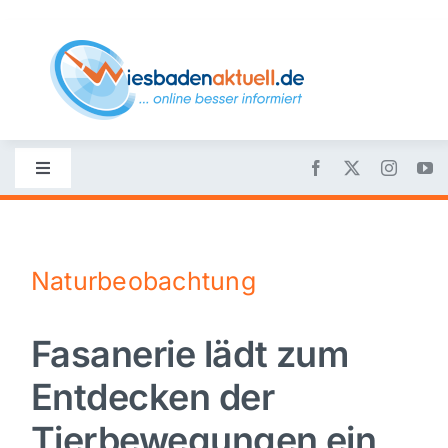
Skip
to
content
Toggle
Navigation
Startseite
Naturbeobachtung
Nachrichten
Fasanerie lädt zum
Politik
Entdecken der
Wirtschaft
Tierbewegungen ein