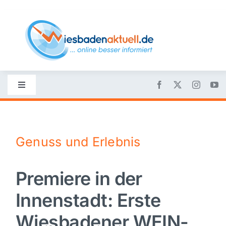
Skip
to
content
Toggle
Navigation
Startseite
Genuss und Erlebnis
Nachrichten
Premiere in der
Politik
Innenstadt: Erste
Wirtschaft
Wiesbadener WEIN-