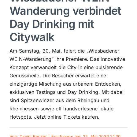
Wanderung verbindet
Sport
Day Drinking mit
Kultur
Citywalk
Am Samstag, 30. Mai, feiert die „Wiesbadener
Panorama
WEIN-Wanderung“ ihre Premiere. Das innovative
Konzept verwandelt die City in eine pulsierende
Mein Stadtteil
Genussmeile. Die Besucher erwartet eine
einzigartige Mischung aus urbanem Entdecken,
Galerie
exklusiven Tastings und Day Drinking. Mit dabei
sind Spitzenwinzer aus dem Rheingau und
Rheinhessen sowie elf handverlesene lokale
Verkehrsmeldungen
Hotspots. Jetzt online Tickets kaufen.
Polizeimeldungen
Von:
Daniel Becker
|
Erschienen am: 25. Mai 2026 21:30