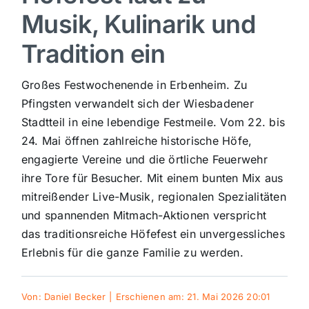
Musik, Kulinarik und
Sport
Tradition ein
Kultur
Großes Festwochenende in Erbenheim. Zu
Pfingsten verwandelt sich der Wiesbadener
Panorama
Stadtteil in eine lebendige Festmeile. Vom 22. bis
24. Mai öffnen zahlreiche historische Höfe,
engagierte Vereine und die örtliche Feuerwehr
Mein Stadtteil
ihre Tore für Besucher. Mit einem bunten Mix aus
mitreißender Live-Musik, regionalen Spezialitäten
Galerie
und spannenden Mitmach-Aktionen verspricht
das traditionsreiche Höfefest ein unvergessliches
Verkehrsmeldungen
Erlebnis für die ganze Familie zu werden.
Polizeimeldungen
Von:
Daniel Becker
|
Erschienen am: 21. Mai 2026 20:01