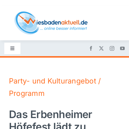
Skip
to
content
Toggle
Navigation
Startseite
Party- und Kulturangebot /
Nachrichten
Programm
Politik
Das Erbenheimer
Wirtschaft
Höfefest lädt zu