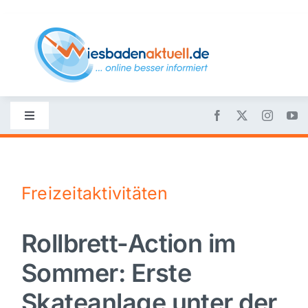
Skip
to
content
Toggle
Navigation
Startseite
Freizeitaktivitäten
Nachrichten
Rollbrett-Action im
Politik
Sommer: Erste
Wirtschaft
Skateanlage unter der