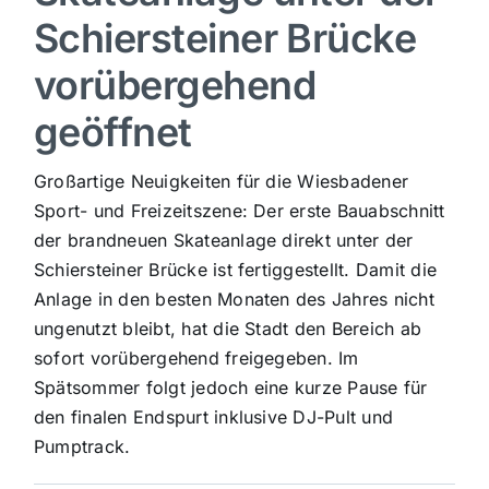
Schiersteiner Brücke
Sport
vorübergehend
Kultur
geöffnet
Großartige Neuigkeiten für die Wiesbadener
Panorama
Sport- und Freizeitszene: Der erste Bauabschnitt
der brandneuen Skateanlage direkt unter der
Mein Stadtteil
Schiersteiner Brücke ist fertiggestellt. Damit die
Anlage in den besten Monaten des Jahres nicht
Galerie
ungenutzt bleibt, hat die Stadt den Bereich ab
sofort vorübergehend freigegeben. Im
Spätsommer folgt jedoch eine kurze Pause für
Verkehrsmeldungen
den finalen Endspurt inklusive DJ-Pult und
Pumptrack.
Polizeimeldungen