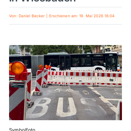
Sport
Von:
Daniel Becker
|
Erschienen am: 19. Mai 2026 16:04
Kultur
Panorama
Mein Stadtteil
Galerie
Verkehrsmeldungen
Polizeimeldungen
Symbolfoto