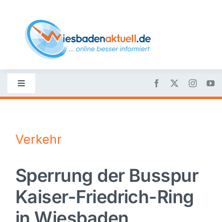
Skip
to
content
Toggle
Navigation
Startseite
Verkehr
Nachrichten
Sperrung der Busspur
Politik
Kaiser-Friedrich-Ring
Wirtschaft
in Wiesbaden