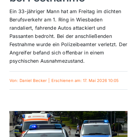
Sport
Ein 33-jähriger Mann hat am Freitag im dichten
Berufsverkehr am 1. Ring in Wiesbaden
randaliert, fahrende Autos attackiert und
Kultur
Passanten bedroht. Bei der anschließenden
Festnahme wurde ein Polizeibeamter verletzt. Der
Panorama
Angreifer befand sich offenbar in einem
psychischen Ausnahmezustand.
Mein Stadtteil
Von:
Daniel Becker
|
Erschienen am: 17. Mai 2026 10:05
Galerie
Verkehrsmeldungen
Polizeimeldungen