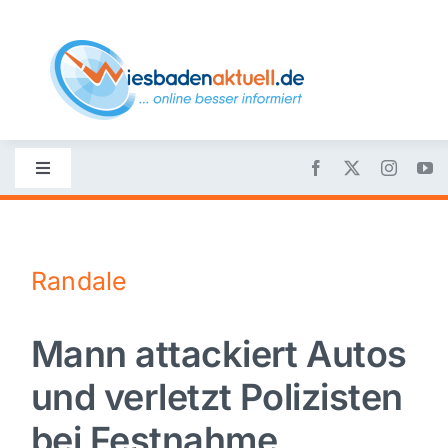
Skip
to
content
Toggle
Navigation
Startseite
Randale
Nachrichten
Mann attackiert Autos
Politik
und verletzt Polizisten
Wirtschaft
bei Festnahme