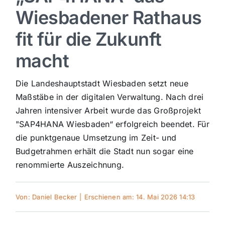
Wiesbadener Rathaus
Sport
fit für die Zukunft
Kultur
macht
Die Landeshauptstadt Wiesbaden setzt neue
Panorama
Maßstäbe in der digitalen Verwaltung. Nach drei
Jahren intensiver Arbeit wurde das Großprojekt
Mein Stadtteil
"SAP4HANA Wiesbaden“ erfolgreich beendet. Für
die punktgenaue Umsetzung im Zeit- und
Galerie
Budgetrahmen erhält die Stadt nun sogar eine
renommierte Auszeichnung.
Verkehrsmeldungen
Von:
Daniel Becker
|
Erschienen am: 14. Mai 2026 14:13
Polizeimeldungen