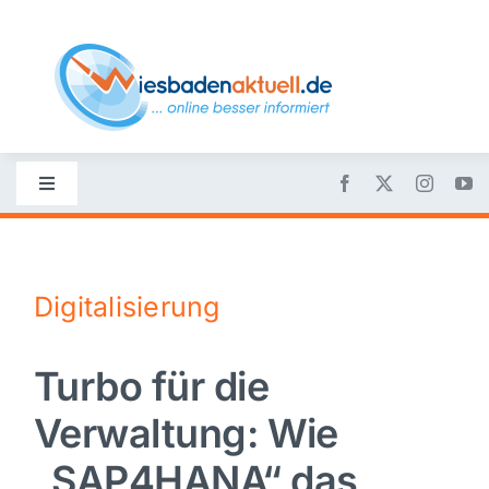
Skip
to
content
Toggle
Navigation
Startseite
Digitalisierung
Nachrichten
Turbo für die
Politik
Verwaltung: Wie
Wirtschaft
„SAP4HANA“ das